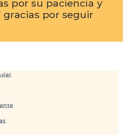
as por su paciencia y
 gracias por seguir
viar
tante
as