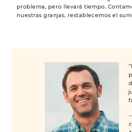
problema, pero llevará tiempo. Contam
nuestras granjas, restablecemos el sum
antener a raya
“
uciendo
p
ue quieren
d
 estamos
j
.”
f
g Farms en
–
c